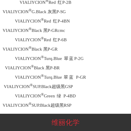
®
VIALIYCION
Red 红P-2B
®
VIALIYCION
G.Black 灰黑P-SG
®
VIALIYCION
Red 红P-4BN
®
VIALIYCION
Black 黑P-GRcmc
®
VIALIYCION
Red 红P-6B
®
VIALIYCION
Black 黑P-GR
®
VIALIYCION
Turq.Blue 翠蓝P-2G
®
VIALIYCION
Black 黑P-BR
®
VIALIYCION
Turq.Blue 翠蓝 P-GR
®
VIALIYCION
SUP.Black超级黑GSP
®
VIALIYCION
Green 绿 P-4BD
®
VIALIYCION
SUP.Black超级黑RSP
维丽化学