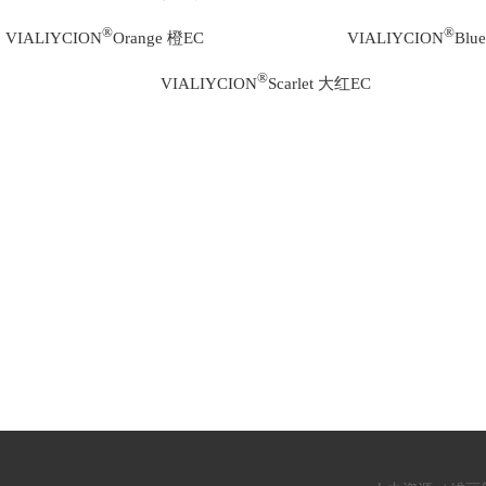
®
®
VIALIYCION
Orange 橙EC VIALIYCION
Blu
®
VIALIYCION
Scarlet 大红EC