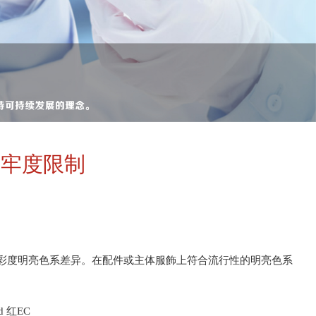
度与牢度限制
高彩度明亮色系差异。在配件或主体服飾上符合流行性的明亮色系
d 红EC