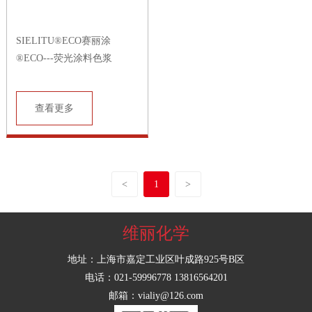
SIELITU®ECO赛丽涂
®ECO---荧光涂料色浆
查看更多
<
1
>
维丽化学
地址：上海市嘉定工业区叶成路925号B区
电话：021-59996778 13816564201
邮箱：vialiy@126.com